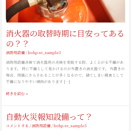
目
安
っ
て
あ
消火器の取替時期に目安ってある
る
の？？
の？？
消防用設備
/
bohp-sv_sample3
消防用設備点検で消火器具の点検を実施する際、よく上がる不備があ
ります。 特に不備として見かけるのが外置きの消火器です。 外置きの
場合、雨風にさらされることが多くなるので、錆てしまい腐食として
不備になりやすい傾向があります […]
続きを読む »
自動火災報知設備って？
自
動
コメントする
/
消防用設備
/
bohp-sv_sample3
火