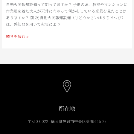
災
自動火災報知設備って知ってますか？ 子供の頃、教室やマンションに
報
作業服を着た大人が天井に向かって何かをしている光景を見たことは
知
ありますか？ 前 次 自動火災報知設備（じどうかさいほうちせつび）
設
は、感知器を用いて火災により
備
っ
続きを読む »
て？
所在地
〒810-0022 福岡県福岡市中央区薬院3-16-27