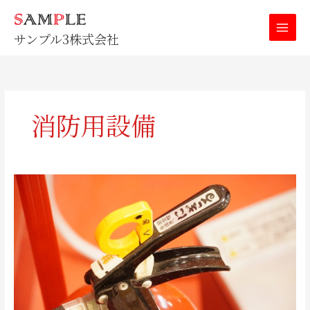
内
容
サンプル3株式会社
を
ス
キ
ッ
プ
消防用設備
消
火
器
の
取
替
時
期
に